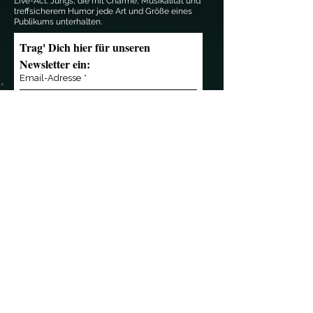
Live-Act. Jungs, die mit Charme, Musikalität und
treffsicherem Humor jede Art und Größe eines
Publikums unterhalten.
Trag' Dich hier für unseren 
Newsletter ein:
Email-Adresse
*
Anmelden
Kontakt
Übersicht
»
mail@notendealer.de
»
News
»
+49 (0) 351 32 357
346
»
Live
»
+49 (0) 171 3 445 838
»
Musik
»
Die Band
»
Referenzen
Wir sind Partner von
»
Shop
»
Das Team
»
Presse
»
Kontakt
Kleingedrucktes
»
AGB