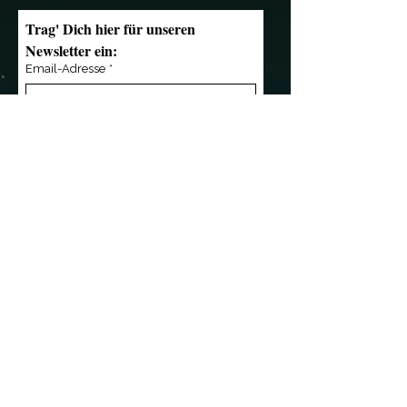
Trag' Dich hier für unseren 
Newsletter ein:
Email-Adresse
*
Anmelden
Kontakt
Übersicht
»
mail@notendealer.de
»
News
»
+49 (0) 351 32 357
346
»
Live
»
+49 (0) 171 3 445 838
»
Musik
»
Die Band
»
Referenzen
Wir sind Partner von
»
Shop
»
Das Team
»
Presse
»
Kontakt
Kleingedrucktes
»
AGB
»
Impressum
»
Datenschutz