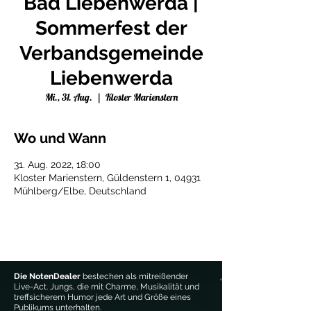
Bad Liebenwerda |
Sommerfest der
Verbandsgemeinde
Liebenwerda
Mi., 31. Aug.
  |  
Kloster Marienstern
Wo und Wann
31. Aug. 2022, 18:00
Kloster Marienstern, Güldenstern 1, 04931
Mühlberg/Elbe, Deutschland
Die NotenDealer
bestechen als mitreißender
Live-Act. Jungs, die mit Charme, Musikalität und
treffsicherem Humor jede Art und Größe eines
Publikums unterhalten.