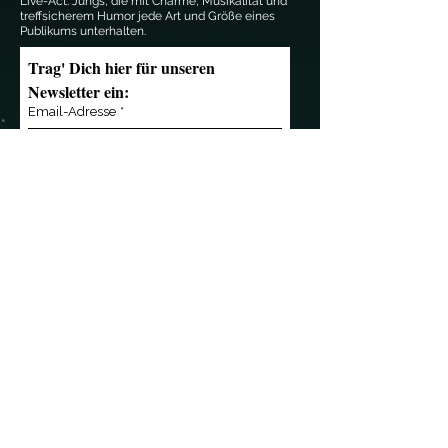
Live-Act. Jungs, die mit Charme, Musikalität und
treffsicherem Humor jede Art und Größe eines
Publikums unterhalten.
Trag' Dich hier für unseren 
Newsletter ein:
Email-Adresse
*
Anmelden
Kontakt
Übersicht
»
mail@notendealer.de
»
News
»
+49 (0) 351 32 357
346
»
Live
»
+49 (0) 171 3 445 838
»
Musik
»
Die Band
»
Referenzen
Wir sind Partner von
»
Shop
»
Das Team
»
Presse
»
Kontakt
Kleingedrucktes
»
AGB