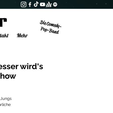
Die Comedy-
Pop-Band
takt
Mehr
esser wird‘s
Show
e Jungs
rliche