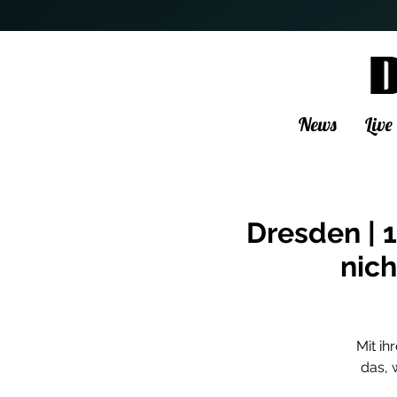
News
Live
Dresden | 1
nic
Mit ih
das, 