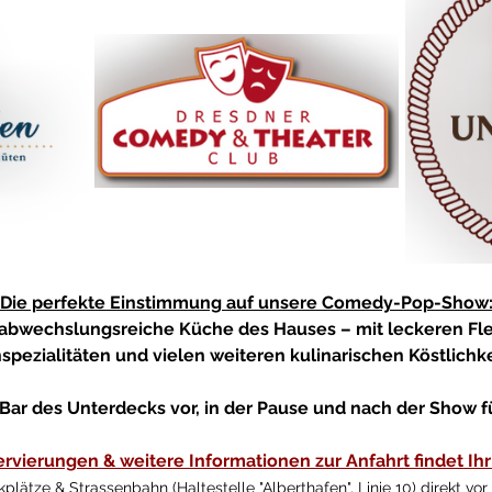
Die perfekte Einstimmung auf unsere Comedy-Pop-Show
 abwechslungsreiche Küche des Hauses – mit leckeren Flei
hspezialitäten und vielen weiteren kulinarischen Köstlichke
e Bar des Unterdecks vor, in der Pause und nach der Show f
rvierungen & weitere Informationen zur Anfahrt findet Ihr 
kplätze & Strassenbahn (Haltestelle "Alberthafen", Linie 10) direkt vor 