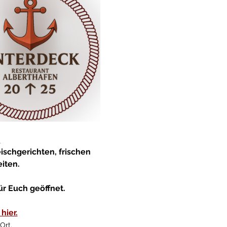
:
schgerichten, frischen 
iten.
ür Euch geöffnet.
hier.
Ort.