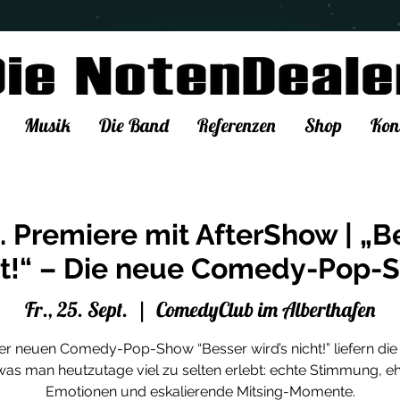
Musik
Die Band
Referenzen
Shop
Kon
. Premiere mit AfterShow | „B
ht!“ – Die neue Comedy-Pop-
Fr., 25. Sept.
  |  
ComedyClub im Alberthafen
rer neuen Comedy-Pop-Show “Besser wird’s nicht!” liefern di
was man heutzutage viel zu selten erlebt: echte Stimmung, eh
Emotionen und eskalierende Mitsing-Momente.