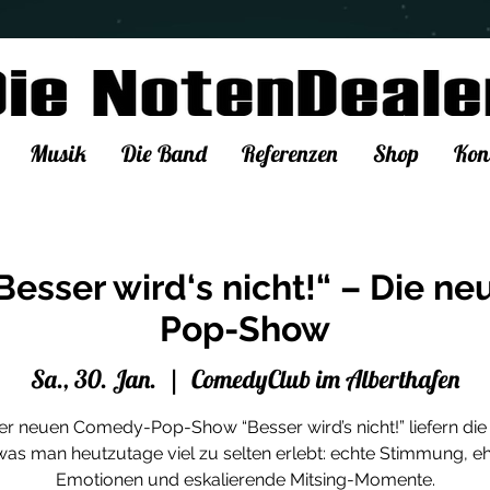
Musik
Die Band
Referenzen
Shop
Kon
Besser wird‘s nicht!“ – Die 
Pop-Show
Sa., 30. Jan.
  |  
ComedyClub im Alberthafen
rer neuen Comedy-Pop-Show “Besser wird’s nicht!” liefern di
was man heutzutage viel zu selten erlebt: echte Stimmung, eh
Emotionen und eskalierende Mitsing-Momente.