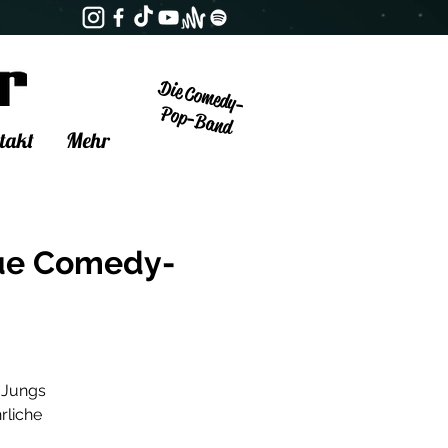
Die Comedy-
Pop-Band
takt
Mehr
neue Comedy-
e Jungs
rliche