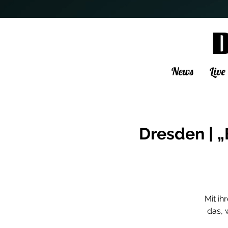
News
Live
Dresden | „
Mit ih
das, 