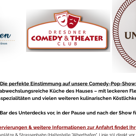
Die perfekte Einstimmung auf unsere Comedy-Pop-Show
 abwechslungsreiche Küche des Hauses – mit leckeren Flei
hspezialitäten und vielen weiteren kulinarischen Köstlichke
e Bar des Unterdecks vor, in der Pause und nach der Show f
rvierungen & weitere Informationen zur Anfahrt findet Ihr 
kplätze & Strassenbahn (Haltestelle "Alberthafen", Linie 10) direkt vor 