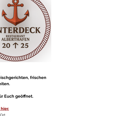
:
schgerichten, frischen 
iten.
ür Euch geöffnet.
hier.
Ort.