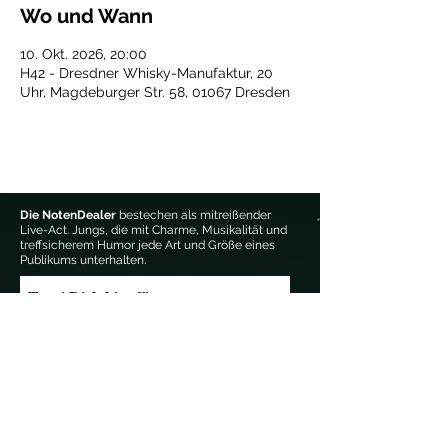
Wo und Wann
10. Okt. 2026, 20:00
H42 - Dresdner Whisky-Manufaktur, 20
Uhr, Magdeburger Str. 58, 01067 Dresden
Die NotenDealer
bestechen als mitreißender
Live-Act. Jungs, die mit Charme, Musikalität und
treffsicherem Humor jede Art und Größe eines
Publikums unterhalten.
Trag' Dich hier für unseren 
Newsletter ein:
Email-Adresse
*
Anmelden