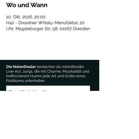
Wo und Wann
10. Okt. 2026, 20:00
H42 - Dresdner Whisky-Manufaktur, 20
Uhr, Magdeburger Str. 58, 01067 Dresden
Die NotenDealer
bestechen als mitreißender
Live-Act. Jungs, die mit Charme, Musikalität und
treffsicherem Humor jede Art und Größe eines
Publikums unterhalten.
Trag' Dich hier für unseren 
Newsletter ein:
Email-Adresse
*
Anmelden