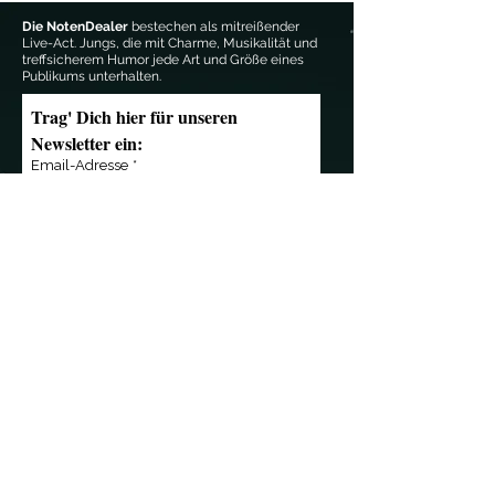
Die NotenDealer
bestechen als mitreißender
Live-Act. Jungs, die mit Charme, Musikalität und
treffsicherem Humor jede Art und Größe eines
Publikums unterhalten.
Trag' Dich hier für unseren 
Newsletter ein:
Email-Adresse
*
Anmelden
Kontakt
Übersicht
»
mail@notendealer.de
»
News
»
+49 (0) 351 32 357
346
»
Live
»
+49 (0) 171 3 445 838
»
Musik
»
Die Band
»
Referenzen
Wir sind Partner von
»
Shop
»
Das Team
»
Presse
»
Kontakt