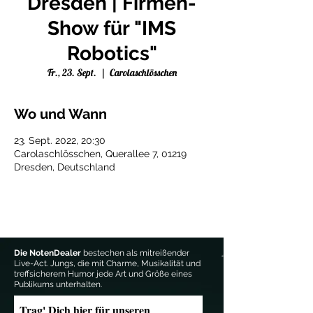
Dresden | Firmen-
Show für "IMS
Robotics"
Fr., 23. Sept.
  |  
Carolaschlösschen
Wo und Wann
23. Sept. 2022, 20:30
Carolaschlösschen, Querallee 7, 01219
Dresden, Deutschland
Die NotenDealer
bestechen als mitreißender
Live-Act. Jungs, die mit Charme, Musikalität und
treffsicherem Humor jede Art und Größe eines
Publikums unterhalten.
Trag' Dich hier für unseren 