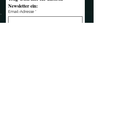
Newsletter ein:
Email-Adresse
*
Anmelden
Kontakt
Übersicht
»
mail@notendealer.de
»
News
»
+49 (0) 351 32 357
346
»
Live
»
+49 (0) 171 3 445 838
»
Musik
»
Die Band
»
Referenzen
Wir sind Partner von
»
Shop
»
Das Team
»
Presse
»
Kontakt
Kleingedrucktes
»
AGB
»
Impressum
»
Datenschutz
©2026 NotenDealer-Records