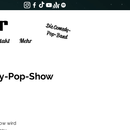
Die Comedy-
Pop-Band
takt
Mehr
edy-Pop-Show
how wird