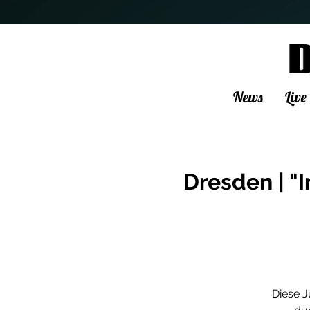
News
Live
Dresden | "
Diese J