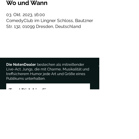
Wo und Wann
03. Okt. 2023, 16:00
ComedyClub im Lingner Schloss, Bautzner
Str. 132, 01099 Dresden, Deutschland
Die NotenDealer
bestechen als mitreißender
Live-Act. Jungs, die mit Charme, Musikalität und
treffsicherem Humor jede Art und Größe eines
Publikums unterhalten.
Trag' Dich hier für unseren 
Newsletter ein:
Email-Adresse
*
Anmelden