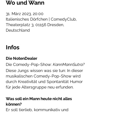
Wo und Wann
31. März 2023, 20:00
Italienisches Dörfchen | ComedyClub,
Theaterplatz 3, 01156 Dresden,
Deutschland
Infos
Die NotenDealer
Die Comedy-Pop-Show:
KannMannSutra?
Diese Jungs wissen was sie tun: In dieser
musikalischen Comedy-Pop-Show wird
durch Kreativität und Spontanität Humor
für jede Altersgruppe neu erfunden.
Was soll ein Mann heute nicht alles
können?
Er soll tierlieb, kommunikativ und
humorvoll sein, sich gut ernähren und
Organisationstalent beweisen. Er soll wie
ein Fels in der Brandung stehen und sich