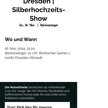
Dresden |
Silberhochzeits-
Show
Sa., 16. Nov.
  |  
Bärenzwinger
Wo und Wann
16. Nov. 2024, 21:00
Bärenzwinger, 21 Uhr, Brühlscher Garten 1,
01067 Dresden-Altstadt
Die NotenDealer
bestechen als mitreißender
Live-Act. Jungs, die mit Charme, Musikalität und
treffsicherem Humor jede Art und Größe eines
Publikums unterhalten.
Trag' Dich hier für unseren 