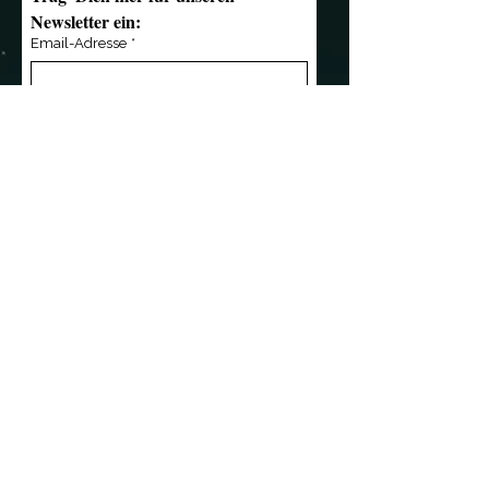
Newsletter ein:
Email-Adresse
*
Anmelden
Kontakt
Übersicht
»
mail@notendealer.de
»
News
»
+49 (0) 351 32 357
346
»
Live
»
+49 (0) 171 3 445 838
»
Musik
»
Die Band
»
Referenzen
Wir sind Partner von
»
Shop
»
Das Team
»
Presse
»
Kontakt
Kleingedrucktes
»
AGB
»
Impressum
»
Datenschutz
©2026 NotenDealer-Records