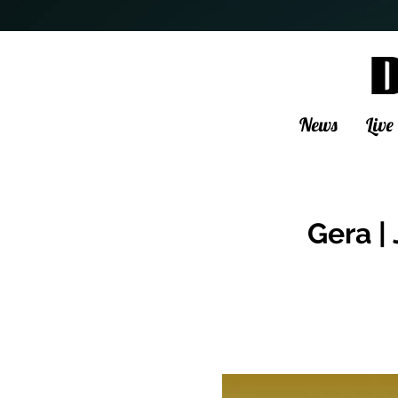
News
Live
Gera |