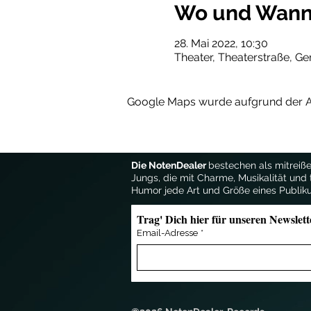
Wo und Wan
28. Mai 2022, 10:30
Theater, Theaterstraße, Ge
Google Maps wurde aufgrund der Ana
Die NotenDealer
bestechen als mitreiße
Jungs, die mit Charme, Musikalität und 
Humor jede Art und Größe eines Publik
Trag' Dich hier für unseren Newslett
Email-Adresse
*