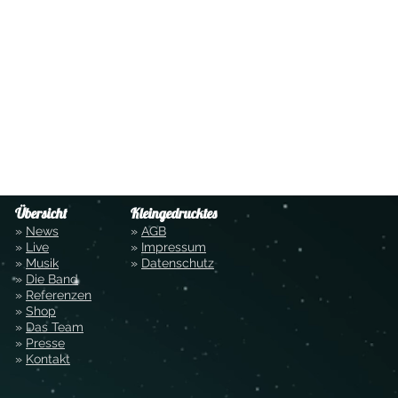
Übersicht
Kleingedrucktes
»
News
»
AGB
»
Live
»
Impressum
»
Musik
»
Datenschutz
»
Die Band
»
Referenzen
»
Shop
»
Das Team
»
Presse
»
Kontakt