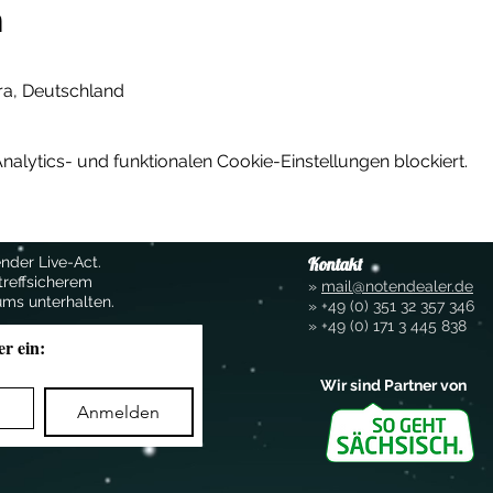
n
ra, Deutschland
lytics- und funktionalen Cookie-Einstellungen blockiert.
nder Live-Act.
Kontakt
treffsicherem
»
mail@notendealer.de
ums unterhalten.
»
+49 (0) 351 32 357
346
»
+49 (0) 171 3 445 838
er ein:
Wir sind Partner von
Anmelden