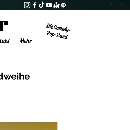
Die Comedy-
Pop-Band
takt
Mehr
ndweihe