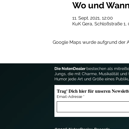
Wo und Wan
11. Sept. 2021, 12:00
KuK Gera, Schloßstraße 1,
Google Maps wurde aufgrund der Ana
Die NotenDealer
bestechen als mitreiße
Jungs, die mit Charme, Musikalität und 
Humor jede Art und Größe eines Publik
Trag' Dich hier für unseren Newslett
Email-Adresse
*