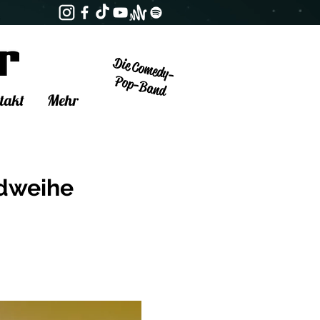
Die Comedy-
Pop-Band
takt
Mehr
ndweihe