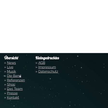
Übersicht
Kleingedrucktes
»
News
»
AGB
»
Live
»
Impressum
»
Musik
»
Datenschutz
»
Die Band
»
Referenzen
»
Shop
»
Das Team
»
Presse
»
Kontakt