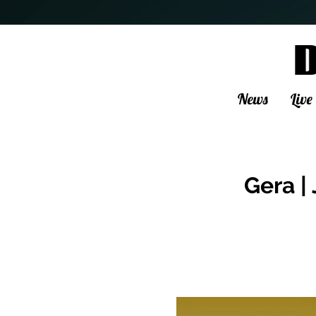
News
Live
Gera |