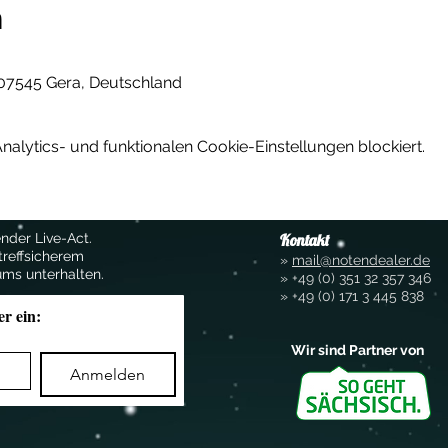
n
 07545 Gera, Deutschland
lytics- und funktionalen Cookie-Einstellungen blockiert.
nder Live-Act.
Kontakt
treffsicherem
»
mail@notendealer.de
ums unterhalten.
»
+49 (0) 351 32 357
346
»
+49 (0) 171 3 445 838
er ein:
Wir sind Partner von
Anmelden