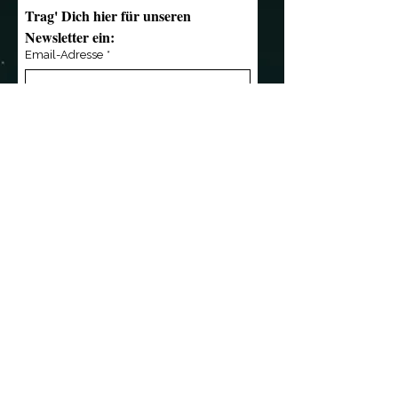
Trag' Dich hier für unseren 
Newsletter ein:
Email-Adresse
*
Anmelden
Kontakt
Übersicht
»
mail@notendealer.de
»
News
»
+49 (0) 351 32 357
346
»
Live
»
+49 (0) 171 3 445 838
»
Musik
»
Die Band
»
Referenzen
Wir sind Partner von
»
Shop
»
Das Team
»
Presse
»
Kontakt
Kleingedrucktes
»
AGB
»
Impressum
»
Datenschutz