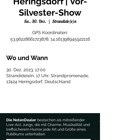
Heringsdorf | Vor-
Silvester-Show
Sa., 30. Dez.
  |  
Strandide(e)n
GPS Koordinaten:
53.96228661723878, 14.161398945922116
Wo und Wann
30. Dez. 2023, 17:00
Strandide(e)n, 17 Uhr, Strandpromenade,
17424 Heringsdorf, Deutschland
Die NotenDealer
bestechen als mitreißender
Live-Act. Jungs, die mit Charme, Musikalität und
treffsicherem Humor jede Art und Größe eines
Publikums unterhalten.