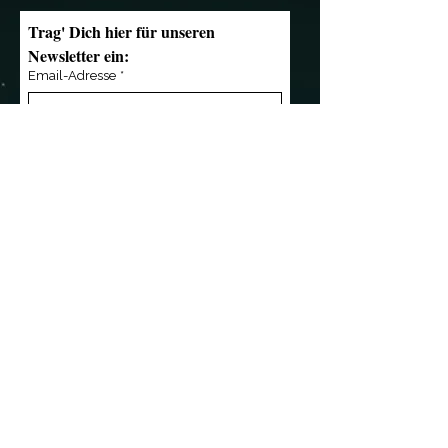
Trag' Dich hier für unseren 
Newsletter ein:
Email-Adresse
*
Anmelden
Kontakt
Übersicht
»
mail@notendealer.de
»
News
»
+49 (0) 351 32 357
346
»
Live
»
+49 (0) 171 3 445 838
»
Musik
»
Die Band
»
Referenzen
Wir sind Partner von
»
Shop
»
Das Team
»
Presse
»
Kontakt
Kleingedrucktes
»
AGB
»
Impressum
»
Datenschutz