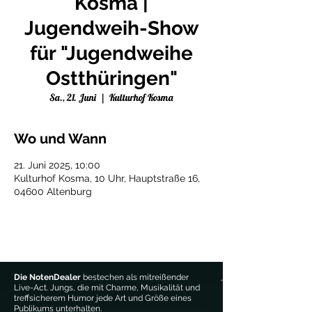
Kosma |
Jugendweih-Show
für "Jugendweihe
Ostthüringen"
Sa., 21. Juni
  |  
Kulturhof Kosma
Wo und Wann
21. Juni 2025, 10:00
Kulturhof Kosma, 10 Uhr, Hauptstraße 16,
04600 Altenburg
Die NotenDealer
bestechen als mitreißender
Live-Act. Jungs, die mit Charme, Musikalität und
treffsicherem Humor jede Art und Größe eines
Publikums unterhalten.