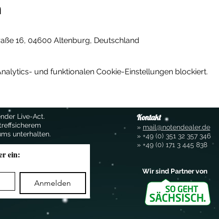
n
raße 16, 04600 Altenburg, Deutschland
lytics- und funktionalen Cookie-Einstellungen blockiert.
nder Live-Act.
Kontakt
treffsicherem
»
mail@notendealer.de
ums unterhalten.
»
+49 (0) 351 32 357
346
»
+49 (0) 171 3 445 838
er ein:
Wir sind Partner von
Anmelden