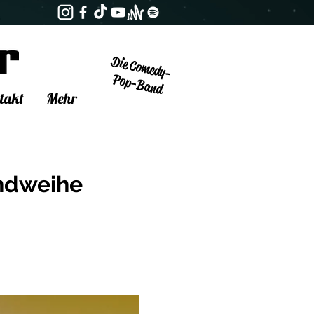
Die Comedy-
Pop-Band
takt
Mehr
ndweihe