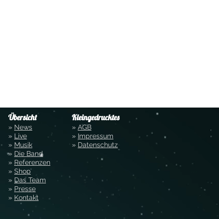
Übersicht
Kleingedrucktes
»
News
»
AGB
»
Live
»
Impressum
»
Musik
»
Datenschutz
»
Die Band
»
Referenzen
»
Shop
»
Das Team
»
Presse
»
Kontakt