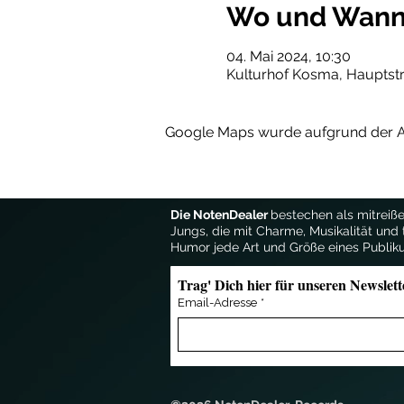
Wo und Wan
04. Mai 2024, 10:30
Kulturhof Kosma, Hauptst
Google Maps wurde aufgrund der Ana
Die NotenDealer
bestechen als mitreiße
Jungs, die mit Charme, Musikalität und 
Humor jede Art und Größe eines Publik
Trag' Dich hier für unseren Newslett
Email-Adresse
*