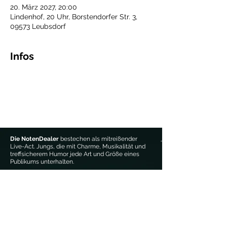
20. März 2027, 20:00
Lindenhof, 20 Uhr, Borstendorfer Str. 3,
09573 Leubsdorf
Infos
Die NotenDealer
bestechen als mitreißender
Live-Act. Jungs, die mit Charme, Musikalität und
treffsicherem Humor jede Art und Größe eines
Publikums unterhalten.
Trag' Dich hier für unseren 
Newsletter ein:
Email-Adresse
*